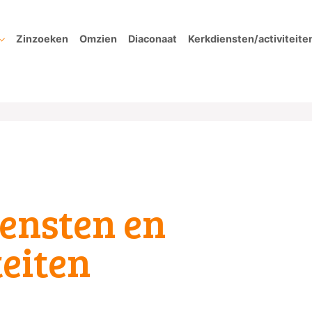
Zinzoeken
Omzien
Diaconaat
Kerkdiensten/activiteite
ensten en
teiten
and.