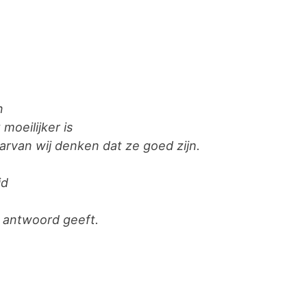
n
moeilijker is
rvan wij denken dat ze goed zijn.
jd
 antwoord geeft.