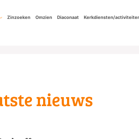
Zinzoeken
Omzien
Diaconaat
Kerkdiensten/activiteite
atste nieuws